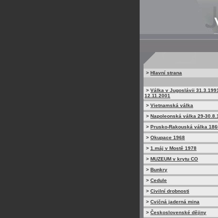
>
Hlavní strana
>
Válka v Jugoslávii 31.3.199
12.11.2001
>
Vietnamská válka
>
Napoleonská válka 29-30.8.
>
Prusko-Rakouská válka 186
>
Okupace 1968
>
1.máj v Mostě 1978
>
MUZEUM v krytu CO
>
Bunkry
>
Cedule
>
Civilní drobnosti
>
Cvičná jaderná mina
>
Československé dějiny