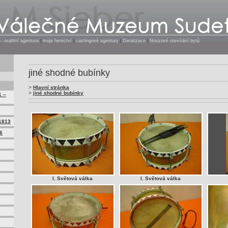
realitní agentura
|
moje herectví
|
castingové agentury
|
Deratizace
|
Nouzové otevírání bytů
jiné shodné bubínky
>
Hlavní stránka
>
jiné shodné bubínky
1 –
1813
6
I. Světová válka
I. Světová válka