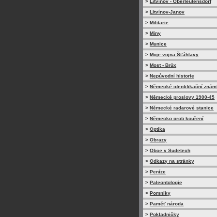
>
Litvínov - Oberleutensdorf
>
Litvínov-Janov
>
Militarie
>
Miny
>
Munice
>
Moje vojna Šťáhlavy
>
Most - Brüx
>
Nepůvodní historie
>
Německé identifikační zná
>
Německé proslovy 1900-45
>
Německé radarové stanice
>
Německo proti kouření
>
Optika
>
Obrazy
>
Obce v Sudetech
>
Odkazy na stránky
>
Peníze
>
Paleontologie
>
Pomníky
>
Paměť národa
>
Pokladničky