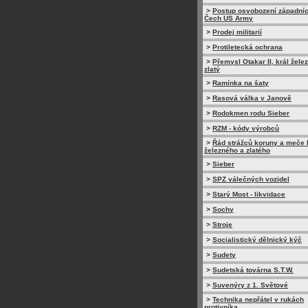
>
Postup osvobození západní
Čech US Army
>
Prodej militarií
>
Protiletecká ochrana
>
Přemysl Otakar II, král žele
zlatý
>
Ramínka na šaty
>
Rasová válka v Janově
>
Rodokmen rodu Sieber
>
RZM - kódy výrobců
>
Řád strážců koruny a meče 
železného a zlatého
>
Sieber
>
SPZ válečných vozidel
>
Starý Most - likvidace
>
Sochy
>
Stroje
>
Socialistický dělnický kýč
>
Sudety
>
Sudetská továrna S.T.W.
>
Suvenýry z 1. Světové
>
Technika nepřátel v rukách
protivníka