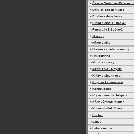
>
Češi ze Sudet ve Wehrmach
>
Dary do sbírek muzea
>
Erotika z doby bobra
>
Etnická čistka 1945-47
>
Fotografie II.Světová
>
Granáty
>
Hákový kříž
>
Historické videozáznamy
>
Hitlerjugend
>
Hrací automaty
>
Jízdní kola - bicykly
>
Knihy a písemnosti
>
Když se to nepovede
>
Komunismus
>
Klystýr, enema, irrigator
>
Kódy výrobců munice
>
Koncentrační tábory
>
Kontakt
>
Láhve
>
Lidové milice