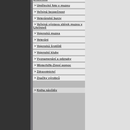
>
Umělecké foto v muzeu
>
Veřejná bezpečnost
>
Veteránské burzy
>
Veřejná výstava sbírek muzea v
Litvínově
>
Vojenská muzea
>
Veteráni
>
Vojenská šrotiště
>
Vojenské kluby
>
Vyznamenání a odznaky
>
Winterhilfe-Zimní pomoc
>
Zdravotnictví
>
Značky výrobců
>
Kniha návštěv