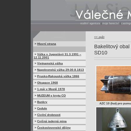
realitní agentura
|
moje herectví
|
casting
<< zpět
>
Hlavní strana
Bakelitový oba
SD10
>
Válka v Jugoslávii 31.3.1991 –
12.11.2001
>
Vietnamská válka
>
Napoleonská válka 29-30.8.1813
>
Prusko-Rakouská válka 1866
>
Okupace 1968
>
1.máj v Mostě 1978
>
MUZEUM v krytu CO
>
Bunkry
AZC 10 (hut) pro pum
>
Cedule
>
Civilní drobnosti
>
Cvičná jaderná mina
>
Československé dějiny