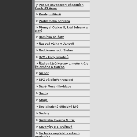
>
Postup osvobození západních
Čech US Army
>
Prodej militarií
>
Protiletecká ochrana
>
Přemysl Otakar II, král železný a
zlatý
>
Ramínka na šaty
>
Rasová válka v Janově
>
Rodokmen rodu Sieber
>
RZM - kódy výrobců
>
Řád strážců koruny a meče krále
železného a zlatého
>
Sieber
>
SPZ válečných vozidel
>
Starý Most - likvidace
>
Sochy
>
Stroje
>
Socialistický dělnický kýč
>
Sudety
>
Sudetská továrna S.T.W.
>
Suvenýry z 1. Světové
>
Technika nepřátel v rukách
protivníka