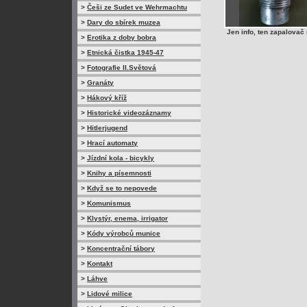
>
Češi ze Sudet ve Wehrmachtu
>
Dary do sbírek muzea
Jen info, ten zapalova
>
Erotika z doby bobra
>
Etnická čistka 1945-47
>
Fotografie II.Světová
>
Granáty
>
Hákový kříž
>
Historické videozáznamy
>
Hitlerjugend
>
Hrací automaty
>
Jízdní kola - bicykly
>
Knihy a písemnosti
>
Když se to nepovede
>
Komunismus
>
Klystýr, enema, irrigator
>
Kódy výrobců munice
>
Koncentrační tábory
>
Kontakt
>
Láhve
>
Lidové milice