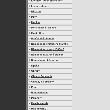
>
Litvínov - Oberleutensdorf
>
Litvínov-Janov
>
Militarie
>
Miny
>
Munice
>
Moje vojna Šťáhlavy
>
Most - Brüx
>
Nepůvodní historie
>
Německé identifikační známky
>
Německé proslovy 1900-45
>
Německé radarové stanice
>
Německo proti kouření
>
Optika
>
Obrazy
>
Obce v Sudetech
>
Odkazy na stránky
>
Peníze
>
Paleontologie
>
Pomníky
>
Paměť národa
>
Pokladničky