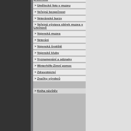
>
Umělecké foto v muzeu
>
Veřejná bezpečnost
>
Veteránské burzy
>
Veřejná výstava sbírek muzea v
Litvínově
>
Vojenská muzea
>
Veteráni
>
Vojenská šrotiště
>
Vojenské kluby
>
Vyznamenání a odznaky
>
Winterhilfe-Zimní pomoc
>
Zdravotnictví
>
Značky výrobců
>
Kniha návštěv