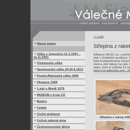
realitní agentura
|
moje herectví
|
casting
<< zpět
>
Hlavní strana
Střepina z rak
>
Válka v Jugoslávii 31.3.1991 –
Střepina 48x22 cm, z jedné
12.11.2001
vlak v Grdelické soutěsce.
byla bombardována Svazová 
>
Vietnamská válka
most a dvě rakety na vlak, 
vlaku; útok si vyžádal 13 m
>
Napoleonská válka 29-30.8.1813
https://cs.wikipedia.org/.
>
Prusko-Rakouská válka 1866
>
Okupace 1968
>
1.máj v Mostě 1978
>
MUZEUM v krytu CO
>
Bunkry
>
Cedule
>
Civilní drobnosti
Střepina z rakety AG
>
Cvičná jaderná mina
>
Československé dějiny