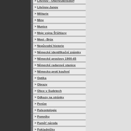
>
Litvínov - Oberleutensdorf
>
Litvínov-Janov
>
Militarie
>
Miny
>
Munice
>
Moje vojna Šťáhlavy
>
Most - Brüx
>
Nepůvodní historie
>
Německé identifikační známky
>
Německé proslovy 1900-45
>
Německé radarové stanice
>
Německo proti kouření
>
Optika
>
Obrazy
>
Obce v Sudetech
>
Odkazy na stránky
>
Peníze
>
Paleontologie
>
Pomníky
>
Paměť národa
>
Pokladničky