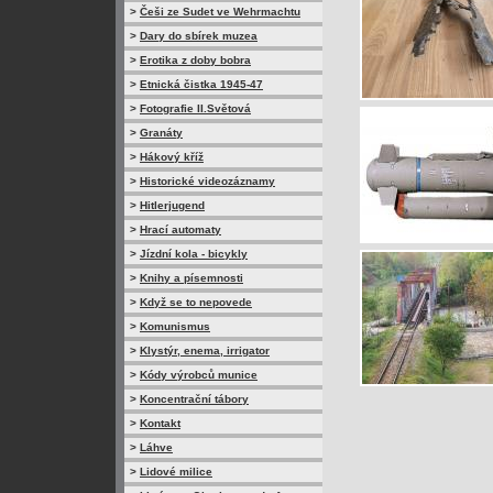
>
Češi ze Sudet ve Wehrmachtu
>
Dary do sbírek muzea
>
Erotika z doby bobra
>
Etnická čistka 1945-47
>
Fotografie II.Světová
>
Granáty
>
Hákový kříž
>
Historické videozáznamy
>
Hitlerjugend
>
Hrací automaty
>
Jízdní kola - bicykly
>
Knihy a písemnosti
>
Když se to nepovede
>
Komunismus
>
Klystýr, enema, irrigator
>
Kódy výrobců munice
>
Koncentrační tábory
>
Kontakt
>
Láhve
>
Lidové milice