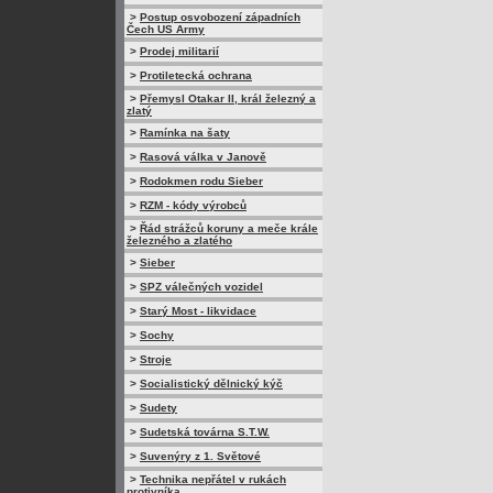
>
Postup osvobození západních
Čech US Army
>
Prodej militarií
>
Protiletecká ochrana
>
Přemysl Otakar II, král železný a
zlatý
>
Ramínka na šaty
>
Rasová válka v Janově
>
Rodokmen rodu Sieber
>
RZM - kódy výrobců
>
Řád strážců koruny a meče krále
železného a zlatého
>
Sieber
>
SPZ válečných vozidel
>
Starý Most - likvidace
>
Sochy
>
Stroje
>
Socialistický dělnický kýč
>
Sudety
>
Sudetská továrna S.T.W.
>
Suvenýry z 1. Světové
>
Technika nepřátel v rukách
protivníka