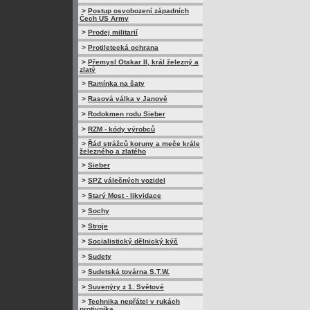
>
Postup osvobození západních
Čech US Army
>
Prodej militarií
>
Protiletecká ochrana
>
Přemysl Otakar II, král železný a
zlatý
>
Ramínka na šaty
>
Rasová válka v Janově
>
Rodokmen rodu Sieber
>
RZM - kódy výrobců
>
Řád strážců koruny a meče krále
železného a zlatého
>
Sieber
>
SPZ válečných vozidel
>
Starý Most - likvidace
>
Sochy
>
Stroje
>
Socialistický dělnický kýč
>
Sudety
>
Sudetská továrna S.T.W.
>
Suvenýry z 1. Světové
>
Technika nepřátel v rukách
protivníka