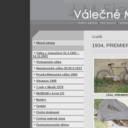
realitní agentura
|
moje herectví
|
casting
<< zpět
>
Hlavní strana
1934, PREMIE
>
Válka v Jugoslávii 31.3.1991 –
12.11.2001
>
Vietnamská válka
>
Napoleonská válka 29-30.8.1813
>
Prusko-Rakouská válka 1866
>
Okupace 1968
>
1.máj v Mostě 1978
>
MUZEUM v krytu CO
1934, PREMIER
>
Bunkry
>
Cedule
>
Civilní drobnosti
>
Cvičná jaderná mina
>
Československé dějiny