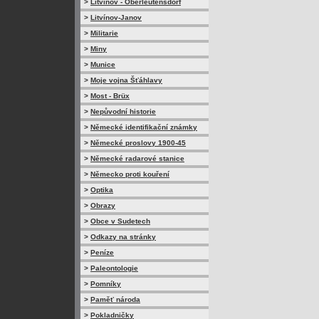
>
Litvínov - Oberleutensdorf
>
Litvínov-Janov
>
Militarie
>
Miny
>
Munice
>
Moje vojna Šťáhlavy
>
Most - Brüx
>
Nepůvodní historie
>
Německé identifikační známky
>
Německé proslovy 1900-45
>
Německé radarové stanice
>
Německo proti kouření
>
Optika
>
Obrazy
>
Obce v Sudetech
>
Odkazy na stránky
>
Peníze
>
Paleontologie
>
Pomníky
>
Paměť národa
>
Pokladničky