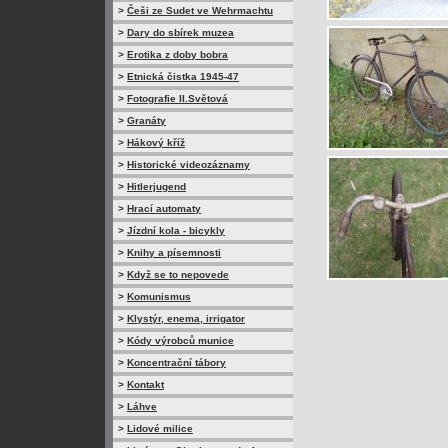
>
Češi ze Sudet ve Wehrmachtu
>
Dary do sbírek muzea
>
Erotika z doby bobra
>
Etnická čistka 1945-47
>
Fotografie II.Světová
>
Granáty
>
Hákový kříž
>
Historické videozáznamy
>
Hitlerjugend
>
Hrací automaty
>
Jízdní kola - bicykly
>
Knihy a písemnosti
>
Když se to nepovede
>
Komunismus
>
Klystýr, enema, irrigator
>
Kódy výrobců munice
>
Koncentrační tábory
>
Kontakt
>
Láhve
>
Lidové milice