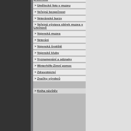
>
Umělecké foto v muzeu
>
Veřejná bezpečnost
>
Veteránské burzy
>
Veřejná výstava sbírek muzea v
Litvínově
>
Vojenská muzea
>
Veteráni
>
Vojenská šrotiště
>
Vojenské kluby
>
Vyznamenání a odznaky
>
Winterhilfe-Zimní pomoc
>
Zdravotnictví
>
Značky výrobců
>
Kniha návštěv