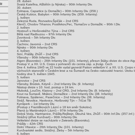
28. duben
tu
Svatá Kateřina, Alžbětín (u Nýrska) – 90th Infantry Div.
30. duben
Folmava, Capartice (u Domažlic) – 90th Infantry Div. (358.)
Česká Kubice, Babylon – 90th Infantry Div. (359. Infantry)
1. květen
Železná Ruda, Rozvadov,Špičák – 2nd CRS
Klenčí, Chodov Trhanov, Postřekov,Pec, Tlumačov u Domažlic – 90th I.Div.
2. květen
Hostouň u Horšovského Týna – 2nd CRS
Bělá nad Radbuzou – 97th Infantry Div.
Zvonková – 5th Infantry Div.
3. květen
Čachrov, Javorná – 2nd CRS
Nýrsko – 90th Infantry Div.
4. květen
Srní, Prášily, Zhůří – 2nd CRS
Všeruby – 90th Infantry Div.
Aigen (Bavorsko) – 26th Infantry Div. (101. Infantry), přesun štábu divize do obce Ai
Postup V. a XII. U.S. Corps z pohraničí do centra záp. a jhzáp. Čech
Dne 4. května 1945 ve 22 hodin vydal generál Patton velitelům V. a XII. U.S. Corps
výchozích stanovišť v Českém lese a na Šumavě na česko–rakouské hranici. Útoku 
hodiny dne 5. květen 1945.
5. květen
Janovice – 2nd CRS
Všeruby, Brůdek, Kdyně – 2nd Infantry Div. (9. Infantry)
Nástup divize v 10. hod, postup o 24 km.
Hluboká, Loučím, Klatovy – 2nd CRG, 2nd Infantry Div. (9. Infantry)
Kout na Šumavě, Mrákov, Domažlice – 2nd Infantry Div. (38. Infantry)
Folmava, Spálenec, Pasečnice – 2nd Infantry Div. (38. Infantry)
Stráž, Nevolice, Havlovice, Horšovský Týn – 741st TB
Kynšperk – 1st Infantry Div.
(Postup z Františkových Lázní o 18 km směr Sokolov).
Planá (u Mariánských Lázní) – 97th Infantry Div.
Dobrá Voda, Hartmanice, Prášily,Rejštejn, Dlouhá Ves, Zhůří – 90th Inf.Div. (357.Inf.)
Strážný (dříve Kunžvart) – 90th Infantry Div.
Velitelství divize se nacházelo v Zwieselu (Bavorsku).
Prášily – 42th CRS
Dolní Vltavice – 26th Infantry Div. (101. Infantry)
Kunžvartské sedlo, Strážný, Žleby – 5th Infantry Div.
6. květen