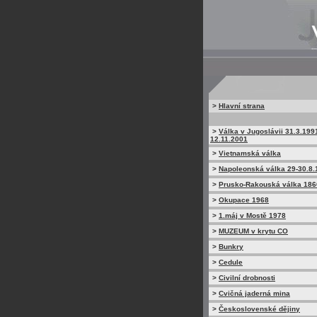
>
Hlavní strana
>
Válka v Jugoslávii 31.3.199
12.11.2001
>
Vietnamská válka
>
Napoleonská válka 29-30.8.
>
Prusko-Rakouská válka 186
>
Okupace 1968
>
1.máj v Mostě 1978
>
MUZEUM v krytu CO
>
Bunkry
>
Cedule
>
Civilní drobnosti
>
Cvičná jaderná mina
>
Československé dějiny