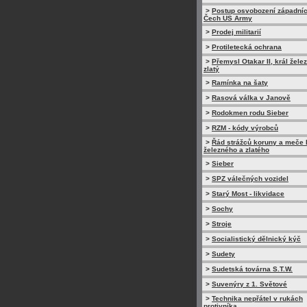
>
Postup osvobození západní
Čech US Army
>
Prodej militarií
>
Protiletecká ochrana
>
Přemysl Otakar II, král žele
zlatý
>
Ramínka na šaty
>
Rasová válka v Janově
>
Rodokmen rodu Sieber
>
RZM - kódy výrobců
>
Řád strážců koruny a meče 
železného a zlatého
>
Sieber
>
SPZ válečných vozidel
>
Starý Most - likvidace
>
Sochy
>
Stroje
>
Socialistický dělnický kýč
>
Sudety
>
Sudetská továrna S.T.W.
>
Suvenýry z 1. Světové
>
Technika nepřátel v rukách
protivníka