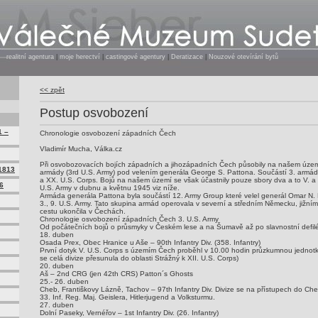
realitní agentura
|
moje herectví
|
castingové agentury
|
Deratizace
|
Nouzové otevírání bytů
<< zpět
Postup osvobození
1 –
Chronologie osvobození západních Čech
Vladimír Mucha, Válka.cz
Při osvobozovacích bojích západních a jihozápadních Čech působily na našem územ
1813
armády (3rd U.S. Army) pod velením generála George S. Pattona. Součástí 3. armády v 
a XX. U.S. Corps. Bojů na našem území se však účastnily pouze sbory dva a to V. a X
6
U.S. Army v dubnu a květnu 1945 viz níže.
Armáda generála Pattona byla součástí 12. Army Group které velel generál Omar N. B
3., 9. U.S. Army. Tato skupina armád operovala v severní a středním Německu, jižní
cestu ukončila v Čechách.
Chronologie osvobození západních Čech 3. U.S. Army
Od počátečních bojů o průsmyky v Českém lese a na Šumavě až po slavnostní defilé 
18. duben
Osada Prex, Obec Hranice u Aše – 90th Infantry Div. (358. Infantry)
První dotyk V. U.S. Corps s územím Čech proběhl v 10.00 hodin průzkumnou jednotko
se celá divize přesunula do oblasti Strážný k XII. U.S. Corps)
20. duben
Aš – 2nd CRG (jen 42th CRS) Patton´s Ghosts
25.- 26. duben
Cheb, Františkovy Lázně, Tachov – 97th Infantry Div. Divize se na přístupech do Ch
33. Inf. Reg. Maj. Geislera, Hitlerjugend a Volksturmu.
27. duben
Dolní Paseky, Vernéřov – 1st Infantry Div. (26. Infantry)