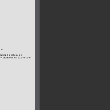
gen.
 rozkaz k postupu do
byl stanoven na časné ranní