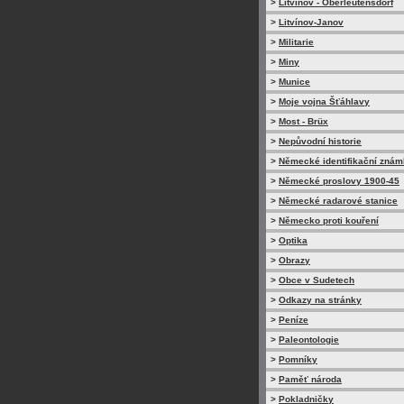
>
Litvínov - Oberleutensdorf
>
Litvínov-Janov
>
Militarie
>
Miny
>
Munice
>
Moje vojna Šťáhlavy
>
Most - Brüx
>
Nepůvodní historie
>
Německé identifikační zná
>
Německé proslovy 1900-45
>
Německé radarové stanice
>
Německo proti kouření
>
Optika
>
Obrazy
>
Obce v Sudetech
>
Odkazy na stránky
>
Peníze
>
Paleontologie
>
Pomníky
>
Paměť národa
>
Pokladničky