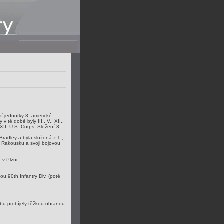
í jednotky 3. americké
té době byly III., V., XII.,
II. U.S. Corps. Složení 3.
radley a byla složená z 1.,
m Rakousku a svoji bojovou
v Plzni:
u 90th Infantry Div. (poté
ebu probíjely těžkou obranou