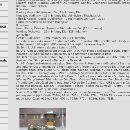
Králové, Hořice, Nouzov, Jaroměř, Dvůr Králové, Lanžov, Velichovky, Ostroměř, Hrad
ch
Kladno, Beroun, Plzeň.
8. květen
Karlovy Vary – 9th Armored Div., 1th Infantry Div.
Netolice, Vodňany – 26th Infantry Div. Vel. divize v Prachaticích.
Přídolí, Kaplice, České Budějovice – 26th Infantry Div. (104., 328.)
Průzkum předměstí Českých Budějovic.
9. květen
zný a
Horní Planá, Želnava, Pernek – 26th Infantry Div. (101. Infantry)
Velešín, Plešovice – 26th Infantry Div. (328. Infantry)
10. květen
České Budějovice – 26th Infantry Div. (104. Infantry)
Od vstupu na české území 18. dubna 1945 do 7. května 1945 v 9.30 hod. ztratily am
našem území 116 vojáků, 406 důstojníků a vojáků bylo zraněných.
Složení 3. U.S. Army v dubnu a květnu 1945:
III. U.S. Corps: velitelem sboru byl Lt. Gen. J. A. Van Fleet a skládal se z 80th, 86th, 
Armored Div. Sbor působil v Rakousku a na hranicích Rakouska a Itálie.
XX. U.S. Corps: velitelem sboru byl Lt. Gen. W. H. Walker a skládal se z 4th, 65th, 71t
krále
Armored Div. Sbor působil v Německu a Rakousku.
V. U.S. Corps: velitelem sboru byl Lt. Gen. Clarenc R. Huebner a skládal se z 1st Inf
2nd Infantry Div. „Indianhead“ 97th Infantry Div. „Trident“ a 9th Armored Div. „Phanto
Součástí sboru byla 102nd CRG (Jízdní průz. skupina) složená z 38th a 102nd CRS
linií Aš – Cheb – Karlovy Vary – Plzeň – Klatovy. Velitelství sboru bylo v Grafenwöhru
XII. U.S. Corps: velitelem sboru byl Lt.Gen. S. LeRoy Irwin a skládal se z 5th Infant
Infantry Div. „Yankee“ 90th Infantry Div. „Tough Ombres“ 4th Armored Div. „Breakthrou
„Thunderbolt“. Součástí sboru byla 2nd CRG složená z 2nd a 42th CRS (Jízdní průz
sboru byla dána linií Klatovy – Strakonice – Písek – Hořice na Šumavě – Ostrov – Hor
Velitelství sboru bylo v Grafenau (Bavorsko).
V rámci V. a XII. U.S. Corps a jejich divizí byly při osvobozování území Čech nasaz
prapory (nebo jejich části): 737th, 741th, 745th, 746th, 778th, 782th TB a samostat
(nebo jejich části): 612th, 633th, 656th, 704th, 773th, 803th, 818th TDB.