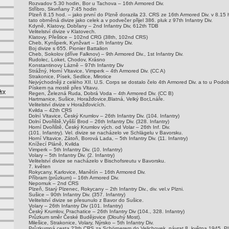
Rozvadov 5.30 hodin, Bor u Tachova – 16th Armored Div.
Stříbro, Skvrňany 7:45 hodin
Plzeň 8.15 hod. – jako první do Plzně dorazila 23. CRS ze 16th Armored Div. v 8.15
tato obrněná divize jako celek a v podvečer přijel 386. pluk z 97th Infantry Div.
Kdyně, Klatovy, Dobřany – 2nd Infantry Div, 612th TDB
Velitelství divize v Klatovech.
Klatovy, Přeštice – 102nd CRG (38th, 102nd CRS)
Cheb, Kynšperk, Kynžvart – 1th Infantry Div.
Boj divize s 655. Pionier Battalion
Cheb, Sokolov (dříve Falknov) – 9th Armored Div., 1st Infantry Div.
Rudolec, Loket, Chodov, Krásno
Konstantinovy Lázně – 97th Infantry Div
Strážný, Horní Vltavice, Vimperk – 4th Armored Div. (CC A)
Strakonice, Písek, Sedlice, Mirotice
Nejvýchodněji z celého XII. U.S. Corps se dostalo čelo 4th Armored Div. a to u Podo
Pískem na mostě přes Vltavu.
mky
Regen, Železná Ruda, Dobrá Voda – 4th Armored Div. (CC B)
Hartmanice, Sušice, Horažďovice,Blatná, Velký Bor,Lnáře.
Velitelství divize v Horažďovicích.
Kvilda – 42th CRS
Dolní Vltavice, Český Krumlov – 26th Infantry Div. (104. Infantry)
Dolní Dvořiště,Vyšší Brod – 26th Infantry Div. (328. Infantry)
Horní Dvořiště, Český Krumlov vých. od Volar – 26th Inf. Div.
(101. Infantry). Vel. divize se nacházelo ve Schlägelu v Bavorsku.
Horní Vltavice, Zátoň, Borová Lada, – 5th Infantry Div. (11. Infantry)
Knížecí Pláně, Kvilda
Vimperk – 5th Infantry Div. (10. Infantry)
Volary – 5th Infantry Div. (2. Infantry)
Velitelství divize se nacházelo v Bischofsreutu v Bavorsku.
7. květen
Rokycany, Karlovice, Manětín – 16th Armored Div.
Příbram (průzkum) – 16th Armored Div.
Nepomuk – 2nd CRS
Plzeň, Starý Plzenec, Rokycany – 2th Infantry Div., div. vel.v Plzni.
Sušice – 90th Infantry Div. (357. Infantry)
Velitelství divize se přesunulo z Bavor do Sušice.
Volary – 26th Infantry Div (101. Infantry)
Český Krumlov, Prachatice – 26th Infantry Div (104., 328. Infantry)
Průzkum směr České Budějovice (Dlouhý Most).
Milešice, Strakonice, Volary, Nýrsko – 5th Infantry Div.
Průzkumná cesta 23th CRS za Schörnerem do Velichovek, návrat 8. května 1945. Pl