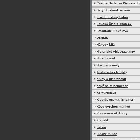
>
Češi ze Sudet ve Wehrmach
>
Dary do sbírek muzea
>
Erotika z doby bobra
>
Etnická čistka 1945-47
>
Fotografie II.Světová
>
Granáty
>
Hákový kříž
>
Historické videozáznamy
>
Hitlerjugend
>
Hrací automaty
>
Jízdní kola - bicykly
>
Knihy a písemnosti
>
Když se to nepovede
>
Komunismus
>
Klystýr, enema, irrigator
>
Kódy výrobců munice
>
Koncentrační tábory
>
Kontakt
>
Láhve
>
Lidové milice