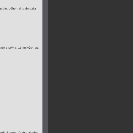
 hodin, během dne dorazila
lského Mlýna, 15 km vých. za
zeň, Beroun, Praha, Hradec