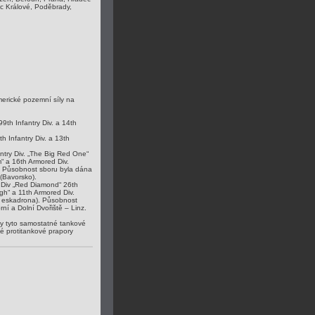
ec Králové, Poděbrady,
erické pozemní síly na
99th Infantry Div. a 14th
h Infantry Div. a 13th
antry Div. „The Big Red One“
m“ a 16th Armored Div.
. Působnost sboru byla dána
 (Bavorsko).
ry Div „Red Diamond“ 26th
gh“ a 11th Armored Div.
. eskadrona). Působnost
ní a Dolní Dvořiště – Linz.
eny tyto samostatné tankové
né protitankové prapory