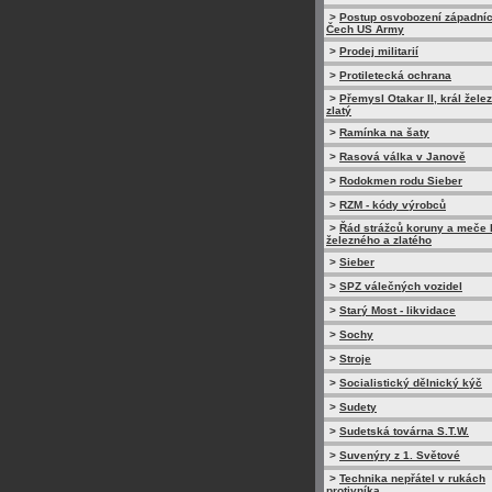
>
Postup osvobození západní
Čech US Army
>
Prodej militarií
>
Protiletecká ochrana
>
Přemysl Otakar II, král žele
zlatý
>
Ramínka na šaty
>
Rasová válka v Janově
>
Rodokmen rodu Sieber
>
RZM - kódy výrobců
>
Řád strážců koruny a meče 
železného a zlatého
>
Sieber
>
SPZ válečných vozidel
>
Starý Most - likvidace
>
Sochy
>
Stroje
>
Socialistický dělnický kýč
>
Sudety
>
Sudetská továrna S.T.W.
>
Suvenýry z 1. Světové
>
Technika nepřátel v rukách
protivníka