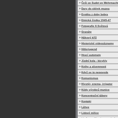
>
Češi ze Sudet ve Wehrmach
>
Dary do sbírek muzea
>
Erotika z doby bobra
>
Etnická čistka 1945-47
>
Fotografie II.Světová
>
Granáty
>
Hákový kříž
>
Historické videozáznamy
>
Hitlerjugend
>
Hrací automaty
>
Jízdní kola - bicykly
>
Knihy a písemnosti
>
Když se to nepovede
>
Komunismus
>
Klystýr, enema, irrigator
>
Kódy výrobců munice
>
Koncentrační tábory
>
Kontakt
>
Láhve
>
Lidové milice