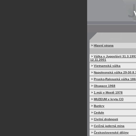
>
Hlavní strana
>
Válka v Jugoslávii 31.3.199
12.11.2001
>
Vietnamská válka
>
Napoleonská válka 29-30.8.
>
Prusko-Rakouská válka 186
>
Okupace 1968
>
1.máj v Mostě 1978
>
MUZEUM v krytu CO
>
Bunkry
>
Cedule
>
Civilní drobnosti
>
Cvičná jaderná mina
>
Československé dějiny