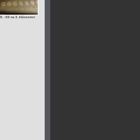
 - SS na 3. klávesnici