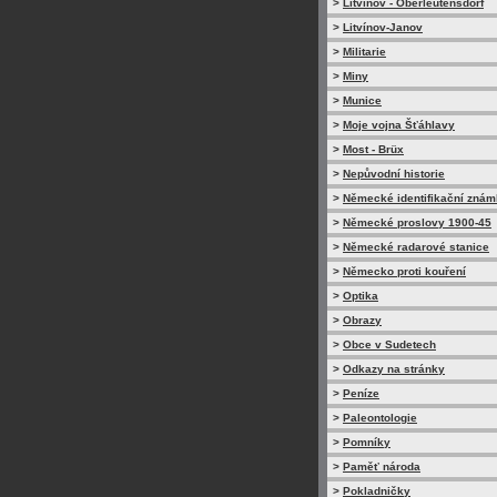
>
Litvínov - Oberleutensdorf
>
Litvínov-Janov
>
Militarie
>
Miny
>
Munice
>
Moje vojna Šťáhlavy
>
Most - Brüx
>
Nepůvodní historie
>
Německé identifikační zná
>
Německé proslovy 1900-45
>
Německé radarové stanice
>
Německo proti kouření
>
Optika
>
Obrazy
>
Obce v Sudetech
>
Odkazy na stránky
>
Peníze
>
Paleontologie
>
Pomníky
>
Paměť národa
>
Pokladničky