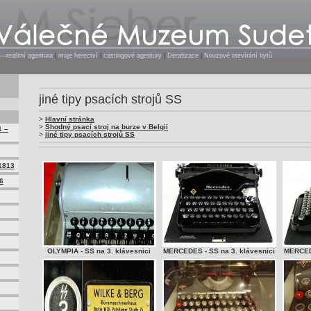
realitní agentura
|
moje herectví
|
castingové agentury
|
Deratizace
|
Nouzové otevírání bytů
jiné tipy psacích strojů SS
>
Hlavní stránka
>
Shodný psací stroj na burze v Belgii
1 –
>
jiné tipy psacích strojů SS
1813
6
OLYMPIA - SS na 3. klávesnici
MERCEDES - SS na 3. klávesnici
MERCEDE