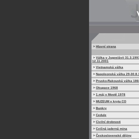
>
Hlavní strana
>
Válka v Jugoslávii 31.3.199
12.11.2001
>
Vietnamská válka
>
Napoleonská válka 29-30.8.
>
Prusko-Rakouská válka 186
>
Okupace 1968
>
1.máj v Mostě 1978
>
MUZEUM v krytu CO
>
Bunkry
>
Cedule
>
Civilní drobnosti
>
Cvičná jaderná mina
>
Československé dějiny