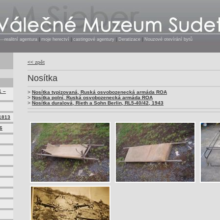
realitní agentura
|
moje herectví
|
castingové agentury
|
Deratizace
|
Nouzové otevírání bytů
<< zpět
Nosítka
1 –
>
Nosítka typizovaná, Ruská osvobozenecká armáda ROA
>
Nosítka polní, Ruská osvobozenecká armáda ROA
>
Nosítka duralová, Rieth a Sohn Berlin, RL5-40/42, 1943
1813
6