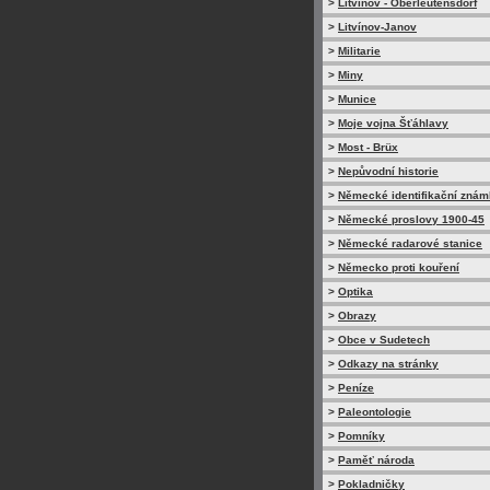
>
Litvínov - Oberleutensdorf
>
Litvínov-Janov
>
Militarie
>
Miny
>
Munice
>
Moje vojna Šťáhlavy
>
Most - Brüx
>
Nepůvodní historie
>
Německé identifikační zná
>
Německé proslovy 1900-45
>
Německé radarové stanice
>
Německo proti kouření
>
Optika
>
Obrazy
>
Obce v Sudetech
>
Odkazy na stránky
>
Peníze
>
Paleontologie
>
Pomníky
>
Paměť národa
>
Pokladničky