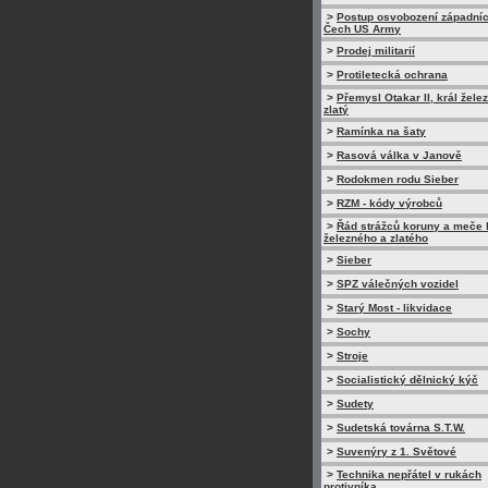
>
Postup osvobození západní
Čech US Army
>
Prodej militarií
>
Protiletecká ochrana
>
Přemysl Otakar II, král žele
zlatý
>
Ramínka na šaty
>
Rasová válka v Janově
>
Rodokmen rodu Sieber
>
RZM - kódy výrobců
>
Řád strážců koruny a meče 
železného a zlatého
>
Sieber
>
SPZ válečných vozidel
>
Starý Most - likvidace
>
Sochy
>
Stroje
>
Socialistický dělnický kýč
>
Sudety
>
Sudetská továrna S.T.W.
>
Suvenýry z 1. Světové
>
Technika nepřátel v rukách
protivníka