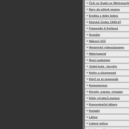
>
Češi ze Sudet ve Wehrmach
>
Dary do sbírek muzea
>
Erotika z doby bobra
>
Etnická čistka 1945-47
>
Fotografie II.Světová
>
Granáty
>
Hákový kříž
>
Historické videozáznamy
>
Hitlerjugend
>
Hrací automaty
>
Jízdní kola - bicykly
>
Knihy a písemnosti
>
Když se to nepovede
>
Komunismus
>
Klystýr, enema, irrigator
>
Kódy výrobců munice
>
Koncentrační tábory
>
Kontakt
>
Láhve
>
Lidové milice