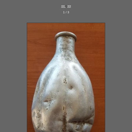
<<
|
>>
1 / 3