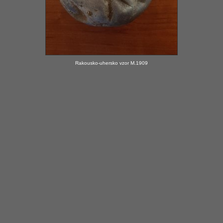
Rakousko-uhersko vzor M.1909